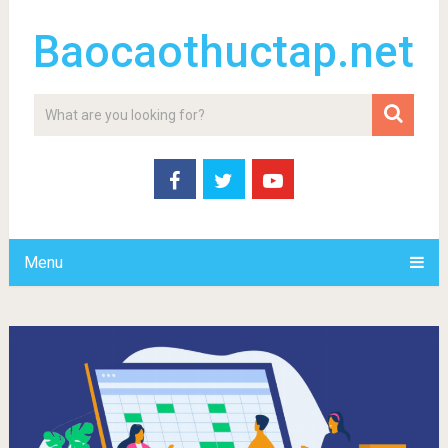
Baocaothuctap.net
Menu