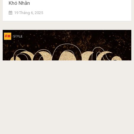
Khó Nhằn
19 Tháng 6, 2025
Mơ Thấy Rắn Điềm Gì? Giải Mã Chi Tiết Từ Chuyên
Gia Giấc Mơ
19 Tháng 6, 2025