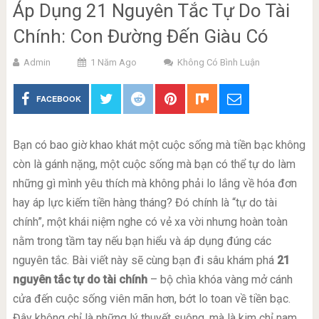
Áp Dụng 21 Nguyên Tắc Tự Do Tài
Chính: Con Đường Đến Giàu Có
Admin
1 Năm Ago
Không Có Bình Luận
FACEBOOK
Bạn có bao giờ khao khát một cuộc sống mà tiền bạc không
còn là gánh nặng, một cuộc sống mà bạn có thể tự do làm
những gì mình yêu thích mà không phải lo lắng về hóa đơn
hay áp lực kiếm tiền hàng tháng? Đó chính là “tự do tài
chính”, một khái niệm nghe có vẻ xa vời nhưng hoàn toàn
nằm trong tầm tay nếu bạn hiểu và áp dụng đúng các
nguyên tắc. Bài viết này sẽ cùng bạn đi sâu khám phá
21
nguyên tắc tự do tài chính
– bộ chìa khóa vàng mở cánh
cửa đến cuộc sống viên mãn hơn, bớt lo toan về tiền bạc.
Đây không chỉ là những lý thuyết suông, mà là kim chỉ nam