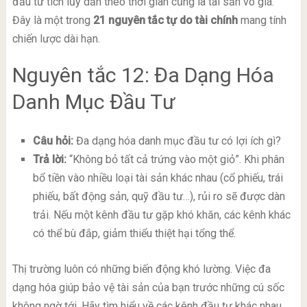
đầu tư tích lũy dần theo thời gian cũng là tài sản vô giá.
Đây là một trong
21 nguyên tắc tự do tài chính
mang tính
chiến lược dài hạn.
Nguyên tắc 12: Đa Dạng Hóa
Danh Mục Đầu Tư
Câu hỏi:
Đa dạng hóa danh mục đầu tư có lợi ích gì?
Trả lời:
“Không bỏ tất cả trứng vào một giỏ”. Khi phân
bổ tiền vào nhiều loại tài sản khác nhau (cổ phiếu, trái
phiếu, bất động sản, quỹ đầu tư…), rủi ro sẽ được dàn
trải. Nếu một kênh đầu tư gặp khó khăn, các kênh khác
có thể bù đắp, giảm thiểu thiệt hại tổng thể.
Thị trường luôn có những biến động khó lường. Việc đa
dạng hóa giúp bảo vệ tài sản của bạn trước những cú sốc
không ngờ tới. Hãy tìm hiểu về các kênh đầu tư khác nhau,