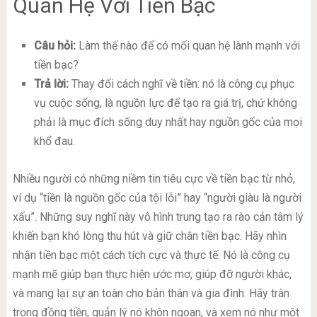
Quan Hệ Với Tiền Bạc
Câu hỏi:
Làm thế nào để có mối quan hệ lành mạnh với
tiền bạc?
Trả lời:
Thay đổi cách nghĩ về tiền: nó là công cụ phục
vụ cuộc sống, là nguồn lực để tạo ra giá trị, chứ không
phải là mục đích sống duy nhất hay nguồn gốc của mọi
khổ đau.
Nhiều người có những niềm tin tiêu cực về tiền bạc từ nhỏ,
ví dụ “tiền là nguồn gốc của tội lỗi” hay “người giàu là người
xấu”. Những suy nghĩ này vô hình trung tạo ra rào cản tâm lý
khiến bạn khó lòng thu hút và giữ chân tiền bạc. Hãy nhìn
nhận tiền bạc một cách tích cực và thực tế. Nó là công cụ
mạnh mẽ giúp bạn thực hiện ước mơ, giúp đỡ người khác,
và mang lại sự an toàn cho bản thân và gia đình. Hãy trân
trọng đồng tiền, quản lý nó khôn ngoan, và xem nó như một