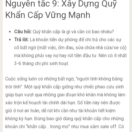
Nguyên tắc 9: Xây Dựng Quỹ
Khẩn Cấp Vững Mạnh
Câu hỏi:
Quỹ khẩn cấp là gì và cần có bao nhiêu?
Trả lời:
Là khoản tiền dự phòng để chi trả cho các sự
cố bất ngờ (mất việc, ốm đau, sửa chữa nhà cửa/xe cộ)
mà không phải vay nợ hay rút tiền đầu tư. Nên có ít nhất
3-6 tháng chi phí sinh hoạt.
Cuộc sống luôn có những bất ngờ, “người tính không bằng
trời tính”. Một quỹ khẩn cấp giống như chiếc phao cứu sinh
giúp bạn vượt qua những giai đoạn khó khăn mà không làm
xáo trộn kế hoạch tài chính dài hạn. Số tiền này nên được
giữ ở nơi an toàn, dễ rút khi cần như tài khoản tiết kiệm
không kỳ hạn. Đừng bao giờ dùng quỹ khẩn cấp cho những
khoản chi “khẩn cấp… trong mơ” như mua sắm sale off. Có