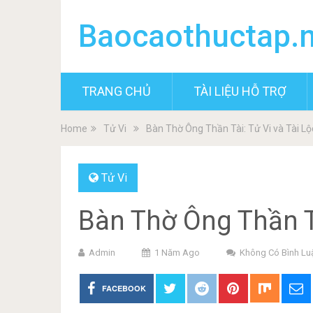
Baocaothuctap.
TRANG CHỦ
TÀI LIỆU HỖ TRỢ
Home
Tử Vi
Bàn Thờ Ông Thần Tài: Tử Vi và Tài Lộ
Tử Vi
Bàn Thờ Ông Thần Tà
Admin
1 Năm Ago
Không Có Bình Lu
FACEBOOK