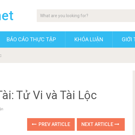
net
BÁO CÁO THỰC TẬP
KHÓA LUẬN
GIỚI 
c
i: Tử Vi và Tài Lộc
ận
PREV ARTICLE
NEXT ARTICLE