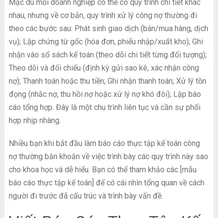
Mặc dù mỗi doanh nghiệp có thể có quy trình chi tiết khác
nhau, nhưng về cơ bản, quy trình xử lý công nợ thường đi
theo các bước sau: Phát sinh giao dịch (bán/mua hàng, dịch
vụ); Lập chứng từ gốc (hóa đơn, phiếu nhập/xuất kho); Ghi
nhận vào sổ sách kế toán (theo dõi chi tiết từng đối tượng);
Theo dõi và đối chiếu (định kỳ gửi sao kê, xác nhận công
nợ); Thanh toán hoặc thu tiền; Ghi nhận thanh toán; Xử lý tồn
đọng (nhắc nợ, thu hồi nợ hoặc xử lý nợ khó đòi); Lập báo
cáo tổng hợp. Đây là một chu trình liên tục và cần sự phối
hợp nhịp nhàng.
Nhiều bạn khi bắt đầu làm báo cáo thực tập kế toán công
nợ thường băn khoăn về việc trình bày các quy trình này sao
cho khoa học và dễ hiểu. Bạn có thể tham khảo các [mẫu
báo cáo thực tập kế toán] để có cái nhìn tổng quan về cách
người đi trước đã cấu trúc và trình bày vấn đề.