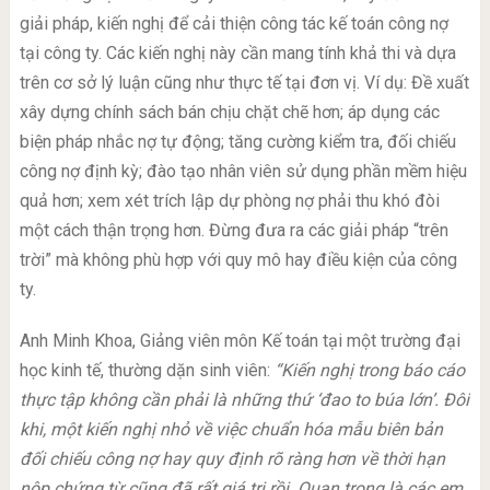
giải pháp, kiến nghị để cải thiện công tác kế toán công nợ
tại công ty. Các kiến nghị này cần mang tính khả thi và dựa
trên cơ sở lý luận cũng như thực tế tại đơn vị. Ví dụ: Đề xuất
xây dựng chính sách bán chịu chặt chẽ hơn; áp dụng các
biện pháp nhắc nợ tự động; tăng cường kiểm tra, đối chiếu
công nợ định kỳ; đào tạo nhân viên sử dụng phần mềm hiệu
quả hơn; xem xét trích lập dự phòng nợ phải thu khó đòi
một cách thận trọng hơn. Đừng đưa ra các giải pháp “trên
trời” mà không phù hợp với quy mô hay điều kiện của công
ty.
Anh Minh Khoa, Giảng viên môn Kế toán tại một trường đại
học kinh tế, thường dặn sinh viên:
“Kiến nghị trong báo cáo
thực tập không cần phải là những thứ ‘đao to búa lớn’. Đôi
khi, một kiến nghị nhỏ về việc chuẩn hóa mẫu biên bản
đối chiếu công nợ hay quy định rõ ràng hơn về thời hạn
nộp chứng từ cũng đã rất giá trị rồi. Quan trọng là các em