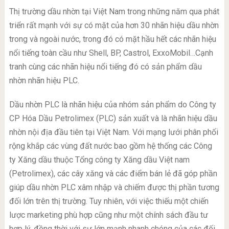
Thị trường dầu nhờn tại Việt Nam trong những năm qua phát
triển rất mạnh với sự có mặt của hơn 30 nhãn hiệu dầu nhờn
trong và ngoài nước, trong đó có mặt hầu hết các nhãn hiệu
nổi tiếng toàn cầu như Shell, BP, Castrol, ExxoMobil…Cạnh
tranh cùng các nhãn hiệu nổi tiếng đó có sản phẩm dầu
nhờn nhãn hiệu PLC.
Dầu nhờn PLC là nhãn hiệu của nhóm sản phẩm do Công ty
CP Hóa Dầu Petrolimex (PLC) sản xuất và là nhãn hiệu dầu
nhờn nội địa đầu tiên tại Việt Nam. Với mạng lưới phân phối
rộng khắp các vùng đất nước bao gồm hệ thống các Công
ty Xăng dầu thuộc Tổng công ty Xăng dầu Việt nam
(Petrolimex), các cây xăng và các điểm bán lẻ đã góp phần
giúp dầu nhờn PLC xâm nhập và chiếm được thị phần tương
đối lớn trên thị trường. Tuy nhiên, với việc thiếu một chiến
lược marketing phù hợp cũng như một chính sách đầu tư
hợp lý, đồng thời với sự lớn mạnh nhanh chóng của các đối