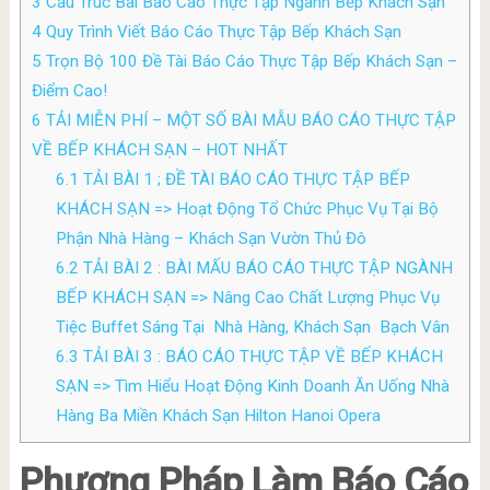
3
Cấu Trúc Bài Báo Cáo Thực Tập Ngành Bếp Khách Sạn
4
Quy Trình Viết Báo Cáo Thực Tập Bếp Khách Sạn
5
Trọn Bộ 100 Đề Tài Báo Cáo Thực Tập Bếp Khách Sạn –
Điểm Cao!
6
TẢI MIỄN PHÍ – MỘT SỐ BÀI MẪU BÁO CÁO THỰC TẬP
VỀ BẾP KHÁCH SẠN – HOT NHẤT
6.1
TẢI BÀI 1 ; ĐỀ TÀI BÁO CÁO THỰC TẬP BẾP
KHÁCH SẠN => Hoạt Động Tổ Chức Phục Vụ Tại Bộ
Phận Nhà Hàng – Khách Sạn Vườn Thủ Đô
6.2
TẢI BÀI 2 : BÀI MẤU BÁO CÁO THỰC TẬP NGÀNH
BẾP KHÁCH SẠN => Nâng Cao Chất Lượng Phục Vụ
Tiệc Buffet Sáng Tại Nhà Hàng, Khách Sạn Bạch Vân
6.3
TẢI BÀI 3 : BÁO CÁO THỰC TẬP VỀ BẾP KHÁCH
SẠN => Tìm Hiểu Hoạt Động Kinh Doanh Ăn Uống Nhà
Hàng Ba Miền Khách Sạn Hilton Hanoi Opera
Phương Pháp Làm Báo Cáo