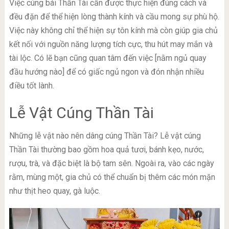
Việc cúng bái Thần Tài cần được thực hiện đúng cách và
đều đặn để thể hiện lòng thành kính và cầu mong sự phù hộ.
Việc này không chỉ thể hiện sự tôn kính mà còn giúp gia chủ
kết nối với nguồn năng lượng tích cực, thu hút may mắn và
tài lộc. Có lẽ bạn cũng quan tâm đến việc [nằm ngủ quay
đầu hướng nào] để có giấc ngủ ngon và đón nhận nhiều
điều tốt lành.
Lễ Vật Cúng Thần Tài
Những lễ vật nào nên dâng cúng Thần Tài? Lễ vật cúng
Thần Tài thường bao gồm hoa quả tươi, bánh kẹo, nước,
rượu, trà, và đặc biệt là bộ tam sên. Ngoài ra, vào các ngày
rằm, mùng một, gia chủ có thể chuẩn bị thêm các món mặn
như thịt heo quay, gà luộc.