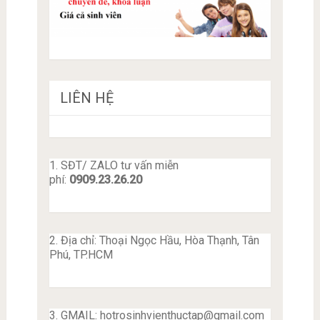
LIÊN HỆ
1. SĐT/ ZALO tư vấn miễn
phí:
0909.23.26.20
2. Địa chỉ: Thoại Ngọc Hầu, Hòa Thạnh, Tân
Phú, TP.HCM
3. GMAIL:
hotrosinhvienthuctap@gmail.com