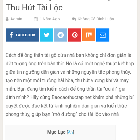
Thu Hút Tài Lộc
Admin
1 Năm Ago
Không Có Bình Luận
FACEBOOK
Cách để ông thần tài gõ cửa nhà bạn không chỉ đơn giản là
đặt tượng ông trên bàn thờ. Nó là cả một nghệ thuật kết hợp
giữa tín ngưỡng dân gian và những nguyên tắc phong thủy,
tạo nên một môi trường hài hòa, thu hút vượng khí và may
mắn. Bạn đang tìm kiếm cách để ông thần tài “ưu ái” gia
đình mình? Hãy cùng Baocaothuctap.net khám phá những bí
quyết được đúc kết từ kinh nghiệm dân gian và kiến thức
phong thủy, giúp bạn “mở đường” cho tài lộc vào nhà.
Mục Lục
[
Ẩn
]