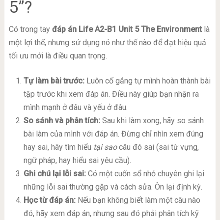
5”?
Có trong tay
đáp án Life A2-B1 Unit 5 The Environment
là
một lợi thế, nhưng sử dụng nó như thế nào để đạt hiệu quả
tối ưu mới là điều quan trọng.
Tự làm bài trước:
Luôn cố gắng tự mình hoàn thành bài
tập trước khi xem đáp án. Điều này giúp bạn nhận ra
mình mạnh ở đâu và yếu ở đâu.
So sánh và phân tích:
Sau khi làm xong, hãy so sánh
bài làm của mình với đáp án. Đừng chỉ nhìn xem đúng
hay sai, hãy tìm hiểu
tại sao
câu đó sai (sai từ vựng,
ngữ pháp, hay hiểu sai yêu cầu).
Ghi chú lại lỗi sai:
Có một cuốn sổ nhỏ chuyên ghi lại
những lỗi sai thường gặp và cách sửa. Ôn lại định kỳ.
Học từ đáp án:
Nếu bạn không biết làm một câu nào
đó, hãy xem đáp án, nhưng sau đó phải phân tích kỹ