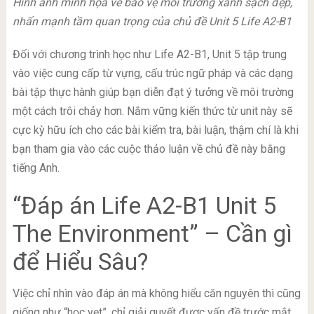
Hình ảnh minh họa về bảo vệ môi trường xanh sạch đẹp,
nhấn mạnh tầm quan trọng của chủ đề Unit 5 Life A2-B1
Đối với chương trình học như Life A2-B1, Unit 5 tập trung
vào việc cung cấp từ vựng, cấu trúc ngữ pháp và các dạng
bài tập thực hành giúp bạn diễn đạt ý tưởng về môi trường
một cách trôi chảy hơn. Nắm vững kiến thức từ unit này sẽ
cực kỳ hữu ích cho các bài kiểm tra, bài luận, thậm chí là khi
bạn tham gia vào các cuộc thảo luận về chủ đề này bằng
tiếng Anh.
“Đáp án Life A2-B1 Unit 5
The Environment” – Cần gì
để Hiểu Sâu?
Việc chỉ nhìn vào đáp án mà không hiểu căn nguyên thì cũng
giống như “học vẹt”, chỉ giải quyết được vấn đề trước mắt