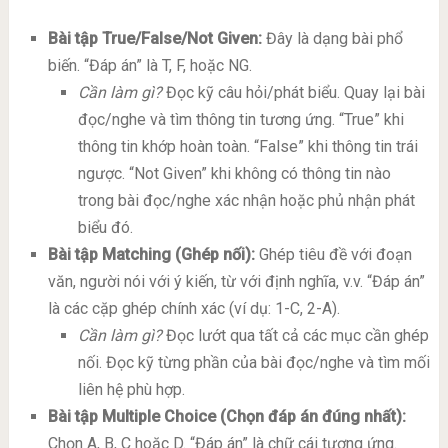
Bài tập True/False/Not Given:
Đây là dạng bài phổ
biến. “Đáp án” là T, F, hoặc NG.
Cần làm gì?
Đọc kỹ câu hỏi/phát biểu. Quay lại bài
đọc/nghe và tìm thông tin tương ứng. “True” khi
thông tin khớp hoàn toàn. “False” khi thông tin trái
ngược. “Not Given” khi không có thông tin nào
trong bài đọc/nghe xác nhận hoặc phủ nhận phát
biểu đó.
Bài tập Matching (Ghép nối):
Ghép tiêu đề với đoạn
văn, người nói với ý kiến, từ với định nghĩa, v.v. “Đáp án”
là các cặp ghép chính xác (ví dụ: 1-C, 2-A).
Cần làm gì?
Đọc lướt qua tất cả các mục cần ghép
nối. Đọc kỹ từng phần của bài đọc/nghe và tìm mối
liên hệ phù hợp.
Bài tập Multiple Choice (Chọn đáp án đúng nhất):
Chọn A, B, C hoặc D. “Đáp án” là chữ cái tương ứng.