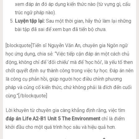
xem đáp án đó áp dụng kiến thức nào (từ vựng gì, cấu
trúc ngữ pháp nào).
Luyện tập lại:
Sau một thời gian, hãy thử làm lại những
bài tập đã sai để xem bạn đã tiến bộ chưa.
[blockquote]Tiến sĩ Nguyễn Văn An, chuyên gia Ngôn ngữ
học ứng dụng, chia sẻ: “Việc tiếp cận đáp án một cách chủ
động, không chỉ để ‘đối chiếu’ mà để ‘học hỏi’, là yếu tố then
chốt quyết định sự thành công trong việc tự học. Đáp án nên
là công cụ phản hồi, giúp người học điều chỉnh phương
pháp và củng cố kiến thức, chứ không phải là đích đến cuối
cùng.”[/blockquote]
Lời khuyên từ chuyên gia càng khẳng định rằng, việc tìm
đáp án Life A2-B1 Unit 5 The Environment
chỉ là điểm
khởi đầu cho một quá trình học sâu và hiệu quả hơn.