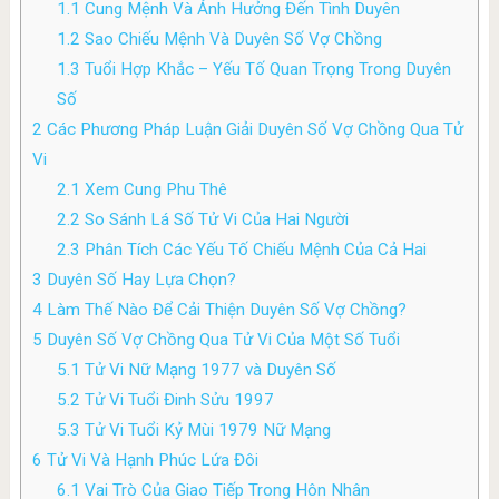
1.1
Cung Mệnh Và Ảnh Hưởng Đến Tình Duyên
1.2
Sao Chiếu Mệnh Và Duyên Số Vợ Chồng
1.3
Tuổi Hợp Khắc – Yếu Tố Quan Trọng Trong Duyên
Số
2
Các Phương Pháp Luận Giải Duyên Số Vợ Chồng Qua Tử
Vi
2.1
Xem Cung Phu Thê
2.2
So Sánh Lá Số Tử Vi Của Hai Người
2.3
Phân Tích Các Yếu Tố Chiếu Mệnh Của Cả Hai
3
Duyên Số Hay Lựa Chọn?
4
Làm Thế Nào Để Cải Thiện Duyên Số Vợ Chồng?
5
Duyên Số Vợ Chồng Qua Tử Vi Của Một Số Tuổi
5.1
Tử Vi Nữ Mạng 1977 và Duyên Số
5.2
Tử Vi Tuổi Đinh Sửu 1997
5.3
Tử Vi Tuổi Kỷ Mùi 1979 Nữ Mạng
6
Tử Vi Và Hạnh Phúc Lứa Đôi
6.1
Vai Trò Của Giao Tiếp Trong Hôn Nhân