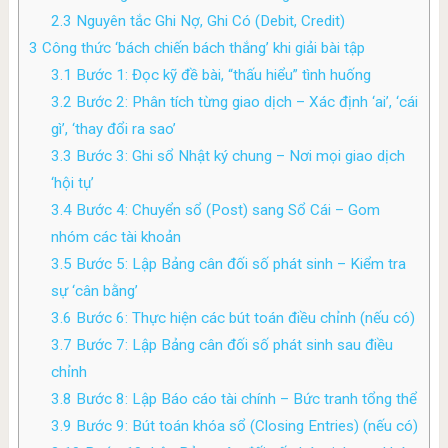
2.3
Nguyên tắc Ghi Nợ, Ghi Có (Debit, Credit)
3
Công thức ‘bách chiến bách thắng’ khi giải bài tập
3.1
Bước 1: Đọc kỹ đề bài, “thấu hiểu” tình huống
3.2
Bước 2: Phân tích từng giao dịch – Xác định ‘ai’, ‘cái
gì’, ‘thay đổi ra sao’
3.3
Bước 3: Ghi sổ Nhật ký chung – Nơi mọi giao dịch
‘hội tụ’
3.4
Bước 4: Chuyển sổ (Post) sang Sổ Cái – Gom
nhóm các tài khoản
3.5
Bước 5: Lập Bảng cân đối số phát sinh – Kiểm tra
sự ‘cân bằng’
3.6
Bước 6: Thực hiện các bút toán điều chỉnh (nếu có)
3.7
Bước 7: Lập Bảng cân đối số phát sinh sau điều
chỉnh
3.8
Bước 8: Lập Báo cáo tài chính – Bức tranh tổng thể
3.9
Bước 9: Bút toán khóa sổ (Closing Entries) (nếu có)