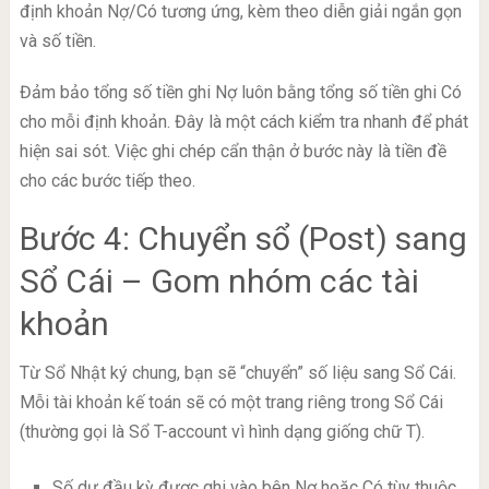
định khoản Nợ/Có tương ứng, kèm theo diễn giải ngắn gọn
và số tiền.
Đảm bảo tổng số tiền ghi Nợ luôn bằng tổng số tiền ghi Có
cho mỗi định khoản. Đây là một cách kiểm tra nhanh để phát
hiện sai sót. Việc ghi chép cẩn thận ở bước này là tiền đề
cho các bước tiếp theo.
Bước 4: Chuyển sổ (Post) sang
Sổ Cái – Gom nhóm các tài
khoản
Từ Sổ Nhật ký chung, bạn sẽ “chuyển” số liệu sang Sổ Cái.
Mỗi tài khoản kế toán sẽ có một trang riêng trong Sổ Cái
(thường gọi là Sổ T-account vì hình dạng giống chữ T).
Số dư đầu kỳ được ghi vào bên Nợ hoặc Có tùy thuộc