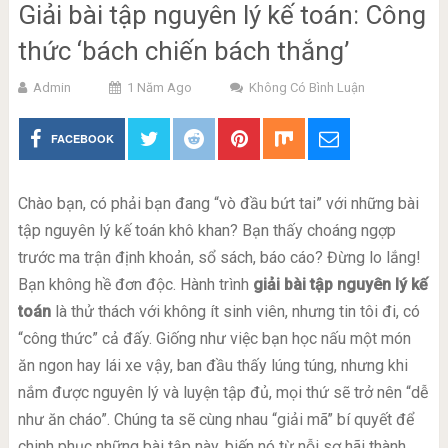
Giải bài tập nguyên lý kế toán: Công
thức ‘bách chiến bách thắng’
Admin
1 Năm Ago
Không Có Bình Luận
FACEBOOK
Chào bạn, có phải bạn đang “vò đầu bứt tai” với những bài
tập nguyên lý kế toán khô khan? Bạn thấy choáng ngợp
trước ma trận định khoản, sổ sách, báo cáo? Đừng lo lắng!
Bạn không hề đơn độc. Hành trình
giải bài tập nguyên lý kế
toán
là thử thách với không ít sinh viên, nhưng tin tôi đi, có
“công thức” cả đấy. Giống như việc bạn học nấu một món
ăn ngon hay lái xe vậy, ban đầu thấy lúng túng, nhưng khi
nắm được nguyên lý và luyện tập đủ, mọi thứ sẽ trở nên “dễ
như ăn cháo”. Chúng ta sẽ cùng nhau “giải mã” bí quyết để
chinh phục những bài tập này, biến nó từ nỗi sợ hãi thành