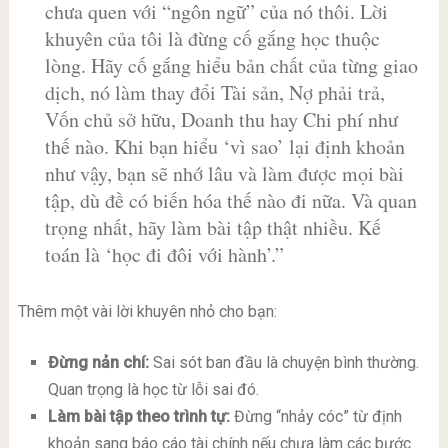
chưa quen với “ngôn ngữ” của nó thôi. Lời
khuyên của tôi là đừng cố gắng học thuộc
lòng. Hãy cố gắng hiểu bản chất của từng giao
dịch, nó làm thay đổi Tài sản, Nợ phải trả,
Vốn chủ sở hữu, Doanh thu hay Chi phí như
thế nào. Khi bạn hiểu ‘vì sao’ lại định khoản
như vậy, bạn sẽ nhớ lâu và làm được mọi bài
tập, dù đề có biến hóa thế nào đi nữa. Và quan
trọng nhất, hãy làm bài tập thật nhiều. Kế
toán là ‘học đi đôi với hành’.”
Thêm một vài lời khuyên nhỏ cho bạn:
Đừng nản chí:
Sai sót ban đầu là chuyện bình thường.
Quan trọng là học từ lỗi sai đó.
Làm bài tập theo trình tự:
Đừng “nhảy cóc” từ định
khoản sang báo cáo tài chính nếu chưa làm các bước