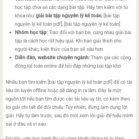
học tập chia sẻ các dạng bài tập. Hãy tìm kiếm với từ
khóa như
giải bài tập nguyên lý kế toán
, [bài tập
nguyên lý kế toán pdf], [bài tập nguyên lý kế toán].
Nhóm học tập:
Trao đổi với bạn bè, cùng nhau giải bài
tập là cách học rất hiệu quả. Khi bạn giải thích cho
người khác, kiến thức của bạn sẽ sâu hơn.
Diễn đàn, website chuyên ngành:
Tham gia các cộng
đồng kế toán online để hỏi đáp những bài tập khó.
Nhiều bạn tìm kiếm [bài tập nguyên lý kế toán pdf] để có tài
liệu ôn luyện offline hoặc dễ dàng in ra làm. Đây là một
nguồn tốt nếu bạn tìm được các tài liệu uy tín, có kèm theo
lời giải chi tiết để đối chiếu. Tuy nhiên, đừng lạm dụng lời
giải. Hãy tự làm trước, sau đó mới xem lời giải để hiểu mình
sai ở đâu và vì sao.
Đôi khi, việc học hành thi cử cũng khiến chúng ta lo lắng,