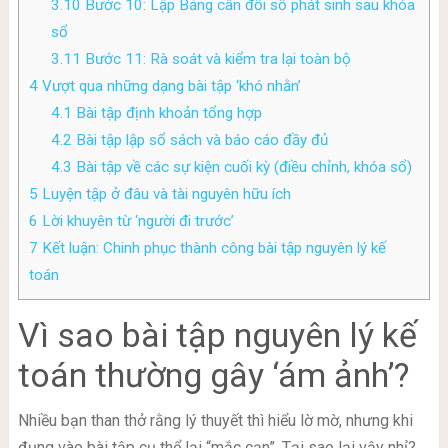
3.10
Bước 10: Lập Bảng cân đối số phát sinh sau khóa
sổ
3.11
Bước 11: Rà soát và kiểm tra lại toàn bộ
4
Vượt qua những dạng bài tập ‘khó nhằn’
4.1
Bài tập định khoản tổng hợp
4.2
Bài tập lập sổ sách và báo cáo đầy đủ
4.3
Bài tập về các sự kiện cuối kỳ (điều chỉnh, khóa sổ)
5
Luyện tập ở đâu và tài nguyên hữu ích
6
Lời khuyên từ ‘người đi trước’
7
Kết luận: Chinh phục thành công bài tập nguyên lý kế
toán
Vì sao bài tập nguyên lý kế
toán thường gây ‘ám ảnh’?
Nhiều bạn than thở rằng lý thuyết thì hiểu lờ mờ, nhưng khi
đụng vào bài tập cụ thể lại “mắc cạn”. Tại sao lại vậy nhỉ?