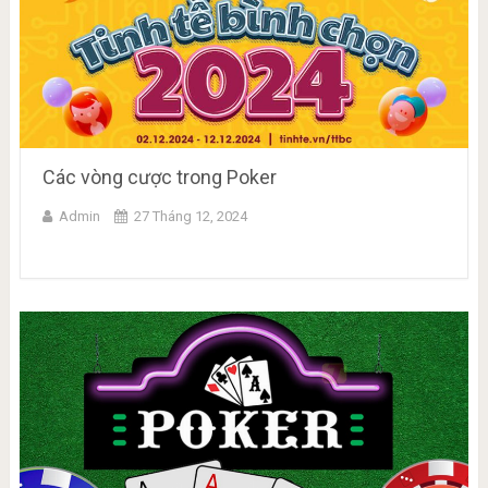
Các vòng cược trong Poker
Admin
27 Tháng 12, 2024