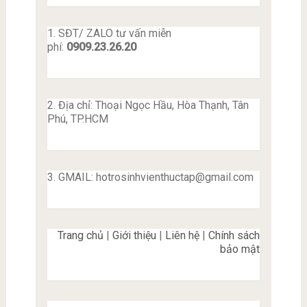
1. SĐT/ ZALO tư vấn miễn
phí:
0909.23.26.20
2. Địa chỉ: Thoại Ngọc Hầu, Hòa Thạnh, Tân
Phú, TP.HCM
3. GMAIL:
hotrosinhvienthuctap@gmail.com
Trang chủ
|
Giới thiệu
|
Liên hệ
|
Chính sách
bảo mật