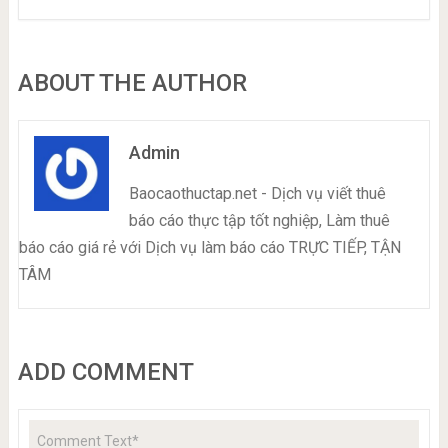
ABOUT THE AUTHOR
Admin
Baocaothuctap.net - Dịch vụ viết thuê
báo cáo thực tập tốt nghiệp, Làm thuê
báo cáo giá rẻ với Dịch vụ làm báo cáo TRỰC TIẾP, TẬN
TÂM
ADD COMMENT