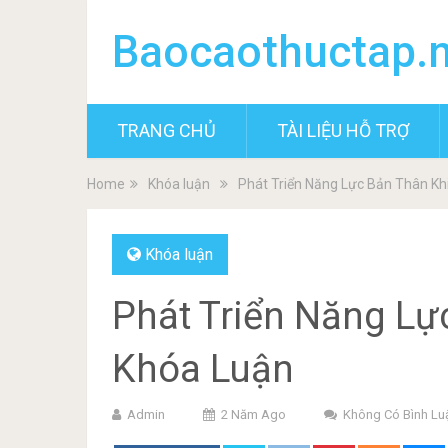
Baocaothuctap.
TRANG CHỦ
TÀI LIỆU HỖ TRỢ
Home
Khóa luận
Phát Triển Năng Lực Bản Thân K
Khóa luận
Phát Triển Năng Lự
Khóa Luận
Admin
2 Năm Ago
Không Có Bình Lu