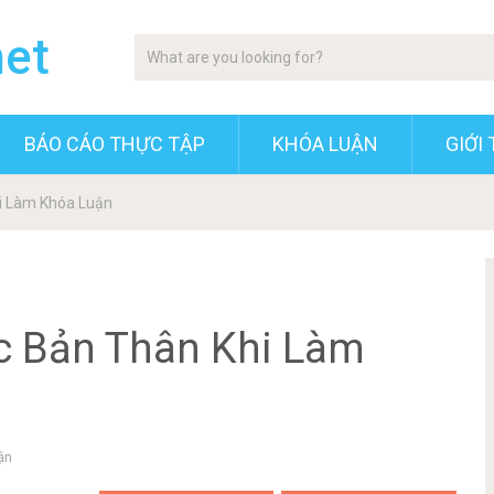
net
BÁO CÁO THỰC TẬP
KHÓA LUẬN
GIỚI 
hi Làm Khóa Luận
c Bản Thân Khi Làm
ận