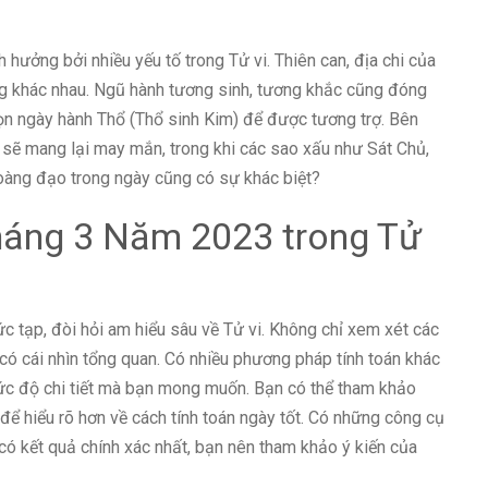
 hưởng bởi nhiều yếu tố trong Tử vi. Thiên can, địa chi của
g khác nhau. Ngũ hành tương sinh, tương khắc cũng đóng
họn ngày hành Thổ (Thổ sinh Kim) để được tương trợ. Bên
 sẽ mang lại may mắn, trong khi các sao xấu như Sát Chủ,
hoàng đạo trong ngày cũng có sự khác biệt?
háng 3 Năm 2023 trong Tử
c tạp, đòi hỏi am hiểu sâu về Tử vi. Không chỉ xem xét các
 có cái nhìn tổng quan. Có nhiều phương pháp tính toán khác
mức độ chi tiết mà bạn mong muốn. Bạn có thể tham khảo
để hiểu rõ hơn về cách tính toán ngày tốt. Có những công cụ
ể có kết quả chính xác nhất, bạn nên tham khảo ý kiến của