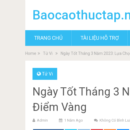
Baocaothuctap.
TRANG CHỦ
TÀI LIỆU HỖ TRỢ
Home
Tử Vi
Ngày Tốt Tháng 3 Năm 2023: Lựa Chọ
Tử Vi
Ngày Tốt Tháng 3 
Điểm Vàng
Admin
1 Năm Ago
Không Có Bình Lu