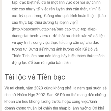
tập, đặc biệt nếu đó là một lĩnh vực đòi hỏi sự chính
xác cao như y tế, việc rèn luyện tính cẩn thận, tỉ mỉ là
cực kỳ quan trọng. Giống như quá trình hoàn thiện
[báo
cáo thực tập điều dưỡng tại bệnh viện]
(http://baocaothuctap.net/bao-cao-thuc-tap-diep-
duong-tai-benh-vien/)
đòi hỏi sự chính xác về số liệu
và quy trình, công việc thực tế cũng cần sự chu đáo
tương tự. Đừng để những ảnh hưởng của Kế Đô và
Thiên Tinh làm bạn nản lòng, hãy biến thách thức thành
động lực để bạn rèn giũa bản thân.
Tài lộc và Tiền bạc
Về tài chính, năm 2023 cũng không phải là năm quá suôn sẻ
cho nữ Nhâm Ngọ 2002. Sao Kế Đô có thể mang đến những
khoản chi tiêu không lường trước, hoặc công việc/kinh
doanh không thuận lợi khiến thu nhập bị ảnh hưởng. Có khả