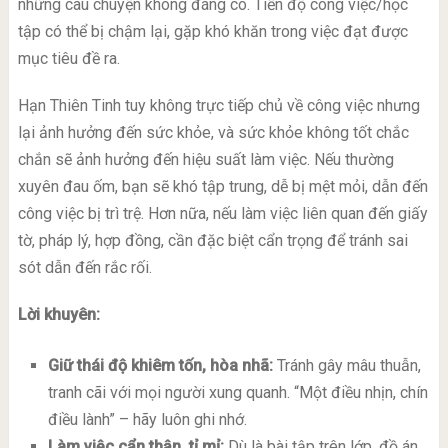
những câu chuyện không đáng có. Tiến độ công việc/học
tập có thể bị chậm lại, gặp khó khăn trong việc đạt được
mục tiêu đề ra.
Hạn Thiên Tinh tuy không trực tiếp chủ về công việc nhưng
lại ảnh hưởng đến sức khỏe, và sức khỏe không tốt chắc
chắn sẽ ảnh hưởng đến hiệu suất làm việc. Nếu thường
xuyên đau ốm, bạn sẽ khó tập trung, dễ bị mệt mỏi, dẫn đến
công việc bị trì trệ. Hơn nữa, nếu làm việc liên quan đến giấy
tờ, pháp lý, hợp đồng, cần đặc biệt cẩn trọng để tránh sai
sót dẫn đến rắc rối.
Lời khuyên:
Giữ thái độ khiêm tốn, hòa nhã:
Tránh gây mâu thuẫn,
tranh cãi với mọi người xung quanh. “Một điều nhịn, chín
điều lành” – hãy luôn ghi nhớ.
Làm việc cẩn thận, tỉ mỉ:
Dù là bài tập trên lớp, đồ án,