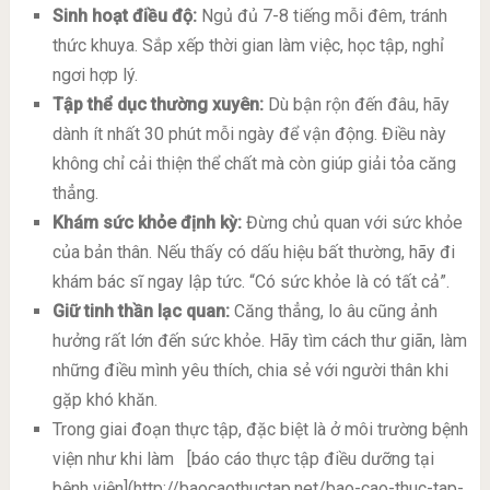
Sinh hoạt điều độ:
Ngủ đủ 7-8 tiếng mỗi đêm, tránh
thức khuya. Sắp xếp thời gian làm việc, học tập, nghỉ
ngơi hợp lý.
Tập thể dục thường xuyên:
Dù bận rộn đến đâu, hãy
dành ít nhất 30 phút mỗi ngày để vận động. Điều này
không chỉ cải thiện thể chất mà còn giúp giải tỏa căng
thẳng.
Khám sức khỏe định kỳ:
Đừng chủ quan với sức khỏe
của bản thân. Nếu thấy có dấu hiệu bất thường, hãy đi
khám bác sĩ ngay lập tức. “Có sức khỏe là có tất cả”.
Giữ tinh thần lạc quan:
Căng thẳng, lo âu cũng ảnh
hưởng rất lớn đến sức khỏe. Hãy tìm cách thư giãn, làm
những điều mình yêu thích, chia sẻ với người thân khi
gặp khó khăn.
Trong giai đoạn thực tập, đặc biệt là ở môi trường bệnh
viện như khi làm
[báo cáo thực tập điều dưỡng tại
bệnh viện](http://baocaothuctap.net/bao-cao-thuc-tap-