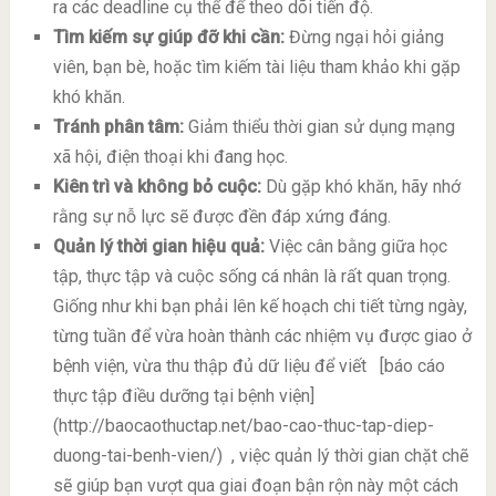
ra các deadline cụ thể để theo dõi tiến độ.
Tìm kiếm sự giúp đỡ khi cần:
Đừng ngại hỏi giảng
viên, bạn bè, hoặc tìm kiếm tài liệu tham khảo khi gặp
khó khăn.
Tránh phân tâm:
Giảm thiểu thời gian sử dụng mạng
xã hội, điện thoại khi đang học.
Kiên trì và không bỏ cuộc:
Dù gặp khó khăn, hãy nhớ
rằng sự nỗ lực sẽ được đền đáp xứng đáng.
Quản lý thời gian hiệu quả:
Việc cân bằng giữa học
tập, thực tập và cuộc sống cá nhân là rất quan trọng.
Giống như khi bạn phải lên kế hoạch chi tiết từng ngày,
từng tuần để vừa hoàn thành các nhiệm vụ được giao ở
bệnh viện, vừa thu thập đủ dữ liệu để viết
[báo cáo
thực tập điều dưỡng tại bệnh viện]
(http://baocaothuctap.net/bao-cao-thuc-tap-diep-
duong-tai-benh-vien/)
, việc quản lý thời gian chặt chẽ
sẽ giúp bạn vượt qua giai đoạn bận rộn này một cách