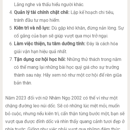
Lắng nghe và thấu hiểu người khác.
Quản lý tài chính chặt chẽ:
Lập kế hoạch chi tiêu,
tránh đầu tư mạo hiểm.
Kiên trì và nỗ lực:
Dù gặp khó khăn, đừng nản lòng. Sự
cố gắng của bạn sẽ giúp vượt qua mọi trở ngại.
Làm việc thiện, tu tâm dưỡng tính:
Đây là cách hóa
giải vận hạn hiệu quả nhất.
Tận dụng cơ hội học hỏi:
Những thử thách trong năm
có thể mang lại những bài học quý giá cho sự trưởng
thành sau này. Hãy xem nó như một cơ hội để rèn giũa
bản thân.
Năm 2023 đối với nữ Nhâm Ngọ 2002 có thể ví như một
chặng đường leo núi dốc. Sẽ có những lúc mệt mỏi, muốn
bỏ cuộc, nhưng nếu kiên trì, cẩn thận từng bước một, bạn sẽ
vượt qua được đỉnh dốc và nhìn thấy quang cảnh tươi đẹp ở
phía trước. Giống như việc phải vượt qua những đêm thức