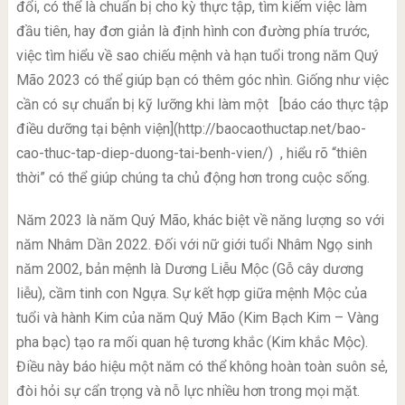
đổi, có thể là chuẩn bị cho kỳ thực tập, tìm kiếm việc làm
đầu tiên, hay đơn giản là định hình con đường phía trước,
việc tìm hiểu về sao chiếu mệnh và hạn tuổi trong năm Quý
Mão 2023 có thể giúp bạn có thêm góc nhìn. Giống như việc
cần có sự chuẩn bị kỹ lưỡng khi làm một
[báo cáo thực tập
điều dưỡng tại bệnh viện](http://baocaothuctap.net/bao-
cao-thuc-tap-diep-duong-tai-benh-vien/)
, hiểu rõ “thiên
thời” có thể giúp chúng ta chủ động hơn trong cuộc sống.
Năm 2023 là năm Quý Mão, khác biệt về năng lượng so với
năm Nhâm Dần 2022. Đối với nữ giới tuổi Nhâm Ngọ sinh
năm 2002, bản mệnh là Dương Liễu Mộc (Gỗ cây dương
liễu), cầm tinh con Ngựa. Sự kết hợp giữa mệnh Mộc của
tuổi và hành Kim của năm Quý Mão (Kim Bạch Kim – Vàng
pha bạc) tạo ra mối quan hệ tương khắc (Kim khắc Mộc).
Điều này báo hiệu một năm có thể không hoàn toàn suôn sẻ,
đòi hỏi sự cẩn trọng và nỗ lực nhiều hơn trong mọi mặt.