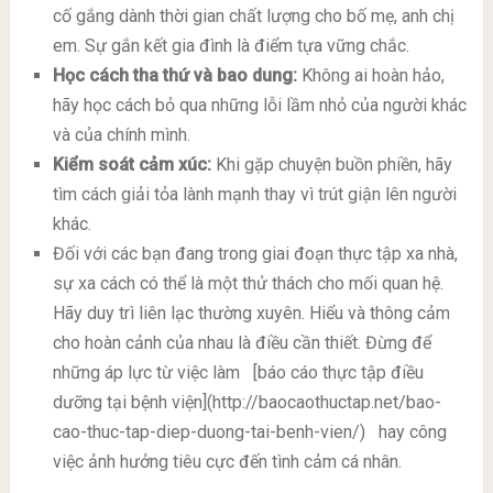
cố gắng dành thời gian chất lượng cho bố mẹ, anh chị
em. Sự gắn kết gia đình là điểm tựa vững chắc.
Học cách tha thứ và bao dung:
Không ai hoàn hảo,
hãy học cách bỏ qua những lỗi lầm nhỏ của người khác
và của chính mình.
Kiểm soát cảm xúc:
Khi gặp chuyện buồn phiền, hãy
tìm cách giải tỏa lành mạnh thay vì trút giận lên người
khác.
Đối với các bạn đang trong giai đoạn thực tập xa nhà,
sự xa cách có thể là một thử thách cho mối quan hệ.
Hãy duy trì liên lạc thường xuyên. Hiểu và thông cảm
cho hoàn cảnh của nhau là điều cần thiết. Đừng để
những áp lực từ việc làm
[báo cáo thực tập điều
dưỡng tại bệnh viện](http://baocaothuctap.net/bao-
cao-thuc-tap-diep-duong-tai-benh-vien/)
hay công
việc ảnh hưởng tiêu cực đến tình cảm cá nhân.