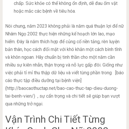
chấp. Sức khỏe có thể không ổn định, dễ đau ốm vặt
hoặc mắc các bệnh về tiêu hóa.
Nói chung, năm 2023 không phải là năm quá thuận lợi để nữ
Nhâm Ngọ 2002 thực hiện những kế hoạch lớn lao, mạo
hiểm. Đây là năm thích hợp để củng cố nền tảng, rèn luyện
bản thân, học cách đối mặt với khó khăn một cách bình tĩnh
và khôn ngoan. Hãy chuẩn bị tinh thần cho một năm cần
nhiều sự kiên nhẫn, thận trọng và nỗ lực gấp đôi. Giống như
việc phải tỉ mỉ thu thập dữ liệu và viết từng phần trong
[báo
cáo thực tập điều dưỡng tại bệnh viện]
(http://baocaothuctap.net/bao-cao-thuc-tap-dieu-duong-
tai-benh-vien/)
, sự cẩn trọng và chi tiết sẽ giúp bạn vượt
qua những trở ngại.
Vận Trình Chi Tiết Từng