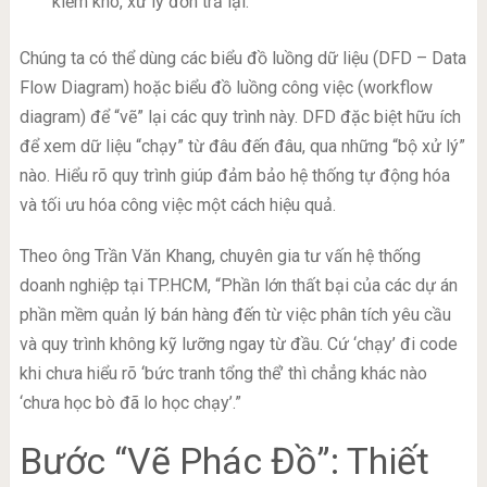
kiểm kho, xử lý đơn trả lại.
Chúng ta có thể dùng các biểu đồ luồng dữ liệu (DFD – Data
Flow Diagram) hoặc biểu đồ luồng công việc (workflow
diagram) để “vẽ” lại các quy trình này. DFD đặc biệt hữu ích
để xem dữ liệu “chạy” từ đâu đến đâu, qua những “bộ xử lý”
nào. Hiểu rõ quy trình giúp đảm bảo hệ thống tự động hóa
và tối ưu hóa công việc một cách hiệu quả.
Theo ông Trần Văn Khang, chuyên gia tư vấn hệ thống
doanh nghiệp tại TP.HCM, “Phần lớn thất bại của các dự án
phần mềm quản lý bán hàng đến từ việc phân tích yêu cầu
và quy trình không kỹ lưỡng ngay từ đầu. Cứ ‘chạy’ đi code
khi chưa hiểu rõ ‘bức tranh tổng thể’ thì chẳng khác nào
‘chưa học bò đã lo học chạy’.”
Bước “Vẽ Phác Đồ”: Thiết