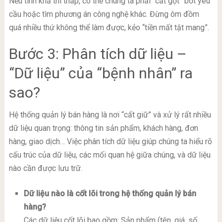
Nếu tính khả thi thấp, có thể chúng ta phải “cắt gọt” bớt yêu
cầu hoặc tìm phương án công nghệ khác. Đừng ôm đồm
quá nhiều thứ không thể làm được, kẻo “tiền mất tật mang”.
Bước 3: Phân tích dữ liệu –
“Dữ liệu” của “bệnh nhân” ra
sao?
Hệ thống quản lý bán hàng là nơi “cất giữ” và xử lý rất nhiều
dữ liệu quan trọng: thông tin sản phẩm, khách hàng, đơn
hàng, giao dịch… Việc phân tích dữ liệu giúp chúng ta hiểu rõ
cấu trúc của dữ liệu, các mối quan hệ giữa chúng, và dữ liệu
nào cần được lưu trữ.
Dữ liệu nào là cốt lõi trong hệ thống quản lý bán
hàng?
Các dữ liệu cốt lõi bao gồm: Sản phẩm (tên, giá, số