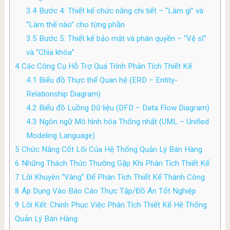
3.4
Bước 4: Thiết kế chức năng chi tiết – “Làm gì” và
“Làm thế nào” cho từng phần
3.5
Bước 5: Thiết kế bảo mật và phân quyền – “Vệ sĩ”
và “Chìa khóa”
4
Các Công Cụ Hỗ Trợ Quá Trình Phân Tích Thiết Kế
4.1
Biểu đồ Thực thể Quan hệ (ERD – Entity-
Relationship Diagram)
4.2
Biểu đồ Luồng Dữ liệu (DFD – Data Flow Diagram)
4.3
Ngôn ngữ Mô hình hóa Thống nhất (UML – Unified
Modeling Language)
5
Chức Năng Cốt Lõi Của Hệ Thống Quản Lý Bán Hàng
6
Những Thách Thức Thường Gặp Khi Phân Tích Thiết Kế
7
Lời Khuyên “Vàng” Để Phân Tích Thiết Kế Thành Công
8
Áp Dụng Vào Báo Cáo Thực Tập/Đồ Án Tốt Nghiệp
9
Lời Kết: Chinh Phục Việc Phân Tích Thiết Kế Hệ Thống
Quản Lý Bán Hàng