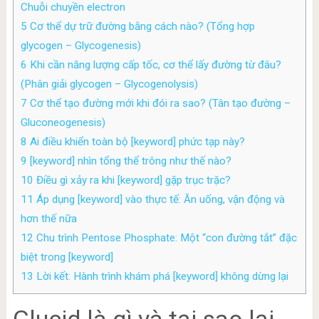
Chuỗi chuyền electron
5
Cơ thể dự trữ đường bằng cách nào? (Tổng hợp
glycogen – Glycogenesis)
6
Khi cần năng lượng cấp tốc, cơ thể lấy đường từ đâu?
(Phân giải glycogen – Glycogenolysis)
7
Cơ thể tạo đường mới khi đói ra sao? (Tân tạo đường –
Gluconeogenesis)
8
Ai điều khiển toàn bộ [keyword] phức tạp này?
9
[keyword] nhìn tổng thể trông như thế nào?
10
Điều gì xảy ra khi [keyword] gặp trục trặc?
11
Áp dụng [keyword] vào thực tế: Ăn uống, vận động và
hơn thế nữa
12
Chu trình Pentose Phosphate: Một “con đường tắt” đặc
biệt trong [keyword]
13
Lời kết: Hành trình khám phá [keyword] không dừng lại