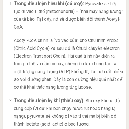
Trong điều kiện hiếu khí (có oxy):
Pyruvate sẽ tiếp
tục đi vào ti thể (mitochondria) – “nhà máy năng lượng”
của tế bào. Tại đây, nó sẽ được biến đổi thành Acetyl-
CoA.
Acetyl-CoA chính là “vé vào cửa” cho Chu trình Krebs
(Citric Acid Cycle) và sau đó là Chuỗi chuyền electron
(Electron Transport Chain). Hai quá trình này diễn ra
trong ti thể và cần có oxy, nhưng bù lại, chúng tạo ra
một lượng năng lượng (ATP) khổng lồ, lớn hơn rất nhiều
so với đường phân. Đây là con đường hiệu quả nhất để
cơ thể khai thác năng lượng từ glucose.
Trong điều kiện kỵ khí (thiếu oxy):
Khi oxy không đủ
cung cấp (ví dụ: khi bạn chạy nước rút hoặc nâng tạ
nặng), pyruvate sẽ không đi vào ti thể mà bị biến đổi
thành lactate (acid lactic) ở bào tương.