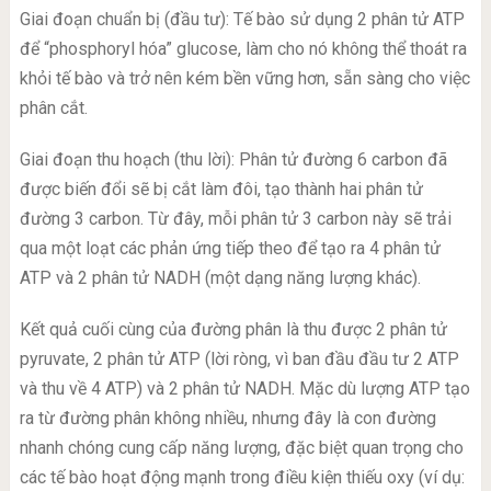
Giai đoạn chuẩn bị (đầu tư): Tế bào sử dụng 2 phân tử ATP
để “phosphoryl hóa” glucose, làm cho nó không thể thoát ra
khỏi tế bào và trở nên kém bền vững hơn, sẵn sàng cho việc
phân cắt.
Giai đoạn thu hoạch (thu lời): Phân tử đường 6 carbon đã
được biến đổi sẽ bị cắt làm đôi, tạo thành hai phân tử
đường 3 carbon. Từ đây, mỗi phân tử 3 carbon này sẽ trải
qua một loạt các phản ứng tiếp theo để tạo ra 4 phân tử
ATP và 2 phân tử NADH (một dạng năng lượng khác).
Kết quả cuối cùng của đường phân là thu được 2 phân tử
pyruvate, 2 phân tử ATP (lời ròng, vì ban đầu đầu tư 2 ATP
và thu về 4 ATP) và 2 phân tử NADH. Mặc dù lượng ATP tạo
ra từ đường phân không nhiều, nhưng đây là con đường
nhanh chóng cung cấp năng lượng, đặc biệt quan trọng cho
các tế bào hoạt động mạnh trong điều kiện thiếu oxy (ví dụ: