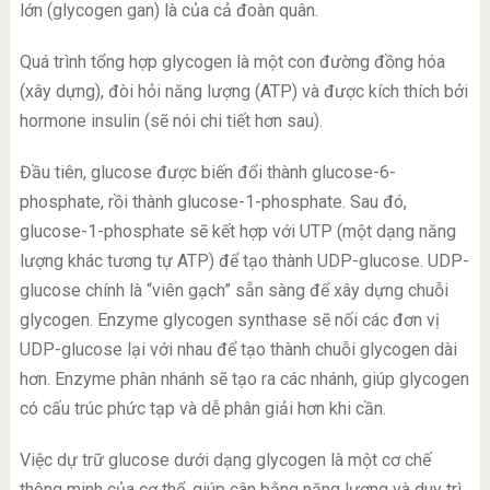
lớn (glycogen gan) là của cả đoàn quân.
Quá trình tổng hợp glycogen là một con đường đồng hóa
(xây dựng), đòi hỏi năng lượng (ATP) và được kích thích bởi
hormone insulin (sẽ nói chi tiết hơn sau).
Đầu tiên, glucose được biến đổi thành glucose-6-
phosphate, rồi thành glucose-1-phosphate. Sau đó,
glucose-1-phosphate sẽ kết hợp với UTP (một dạng năng
lượng khác tương tự ATP) để tạo thành UDP-glucose. UDP-
glucose chính là “viên gạch” sẵn sàng để xây dựng chuỗi
glycogen. Enzyme glycogen synthase sẽ nối các đơn vị
UDP-glucose lại với nhau để tạo thành chuỗi glycogen dài
hơn. Enzyme phân nhánh sẽ tạo ra các nhánh, giúp glycogen
có cấu trúc phức tạp và dễ phân giải hơn khi cần.
Việc dự trữ glucose dưới dạng glycogen là một cơ chế
thông minh của cơ thể, giúp cân bằng năng lượng và duy trì