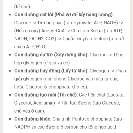
(tế bào).
Con đường cốt lõi (Phá vỡ để lấy năng lượng):
Glucose -> Đường phân (tạo Pyruvate, ATP, NADH) ->
(Nếu có oxy) Acetyl-CoA -> Chu trình Krebs (tạo ATP,
NADH, FADH2, CO2) -> Chuỗi chuyền electron (tạo rất
nhiều ATP, H2O).
Con đường dự trữ (Xây dựng kho):
Glucose -> Tổng
hợp glycogen (ở gan và cơ).
Con đường huy động (Lấy từ kho):
Glycogen -> Phân
giải glycogen (giải phóng Glucose vào máu từ gan,
hoặc Glucose-6-phosphate cho cơ).
Con đường tạo mới (Tái chế):
Các tiền chất (Lactate,
Glycerol, Acid amin) -> Tân tạo đường (tạo Glucose,
chủ yếu ở gan).
Con đường khác:
Chu trình Pentose phosphate (tạo
NADPH và các đường 5 carbon cho tổng hợp acid