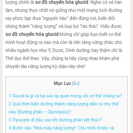
lượng chính là
sơ đồ chuyển hóa glucid
. Nghe có vẻ hàn
lâm, nhưng thực chất nó giống như một mạng lưới đường
ray phức tạp đưa “nguyên liệu” đến đúng nơi, biến đổi
chúng thành “năng lượng” và loại bỏ “rác thải”. Hiểu được
sơ đồ chuyển hóa glucid
không chỉ giúp bạn biết cơ thể
mình hoạt động ra sao mà còn là nền tảng vững chắc cho
nhiều ngành học như Y, Dược, Dinh dưỡng, hay thậm chí là
Thể dục thể thao. Vậy, chúng ta hãy cùng nhau khám phá
chuyến tàu năng lượng kỳ diệu này nhé!
Mục Lục
[
Ẩn
]
1
Glucid là gì và tại sao lại quan trọng với cơ thể chúng ta?
2
Quá trình biến đường thành năng lượng diễn ra như thế
nào (Đường phân – Glycolysis)?
3
Pyruvate đi đâu sau khi đường phân kết thúc?
4
Bước vào “Nhà máy năng lượng”: Chu trình Krebs và