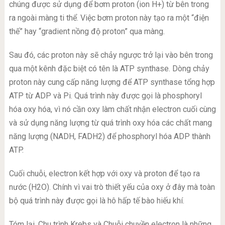
chúng được sử dụng để bơm proton (ion H+) từ bên trong
ra ngoài màng ti thể. Việc bơm proton này tạo ra một “điện
thế” hay “gradient nồng độ proton” qua màng.
Sau đó, các proton này sẽ chảy ngược trở lại vào bên trong
qua một kênh đặc biệt có tên là ATP synthase. Dòng chảy
proton này cung cấp năng lượng để ATP synthase tổng hợp
ATP từ ADP và Pi. Quá trình này được gọi là phosphoryl
hóa oxy hóa, vì nó cần oxy làm chất nhận electron cuối cùng
và sử dụng năng lượng từ quá trình oxy hóa các chất mang
năng lượng (NADH, FADH2) để phosphoryl hóa ADP thành
ATP.
Cuối chuỗi, electron kết hợp với oxy và proton để tạo ra
nước (H2O). Chính vì vai trò thiết yếu của oxy ở đây mà toàn
bộ quá trình này được gọi là hô hấp tế bào hiếu khí.
Tóm lại, Chu trình Krebs và Chuỗi chuyền electron là những