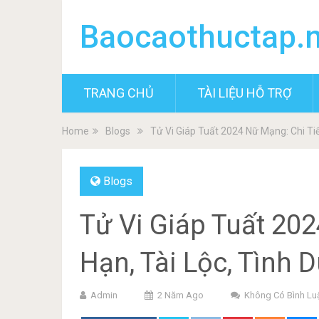
Baocaothuctap.
TRANG CHỦ
TÀI LIỆU HỖ TRỢ
Home
Blogs
Tử Vi Giáp Tuất 2024 Nữ Mạng: Chi Tiế
Blogs
Tử Vi Giáp Tuất 202
Hạn, Tài Lộc, Tình 
Admin
2 Năm Ago
Không Có Bình Lu