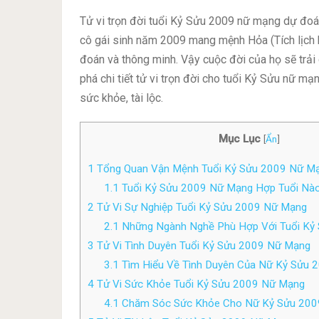
Tử vi trọn đời tuổi Kỷ Sửu 2009 nữ mạng dự đo
cô gái sinh năm 2009 mang mệnh Hỏa (Tích lịch 
đoán và thông minh. Vậy cuộc đời của họ sẽ trả
phá chi tiết tử vi trọn đời cho tuổi Kỷ Sửu nữ m
sức khỏe, tài lộc.
Mục Lục
[
Ẩn
]
1
Tổng Quan Vận Mệnh Tuổi Kỷ Sửu 2009 Nữ M
1.1
Tuổi Kỷ Sửu 2009 Nữ Mạng Hợp Tuổi Nà
2
Tử Vi Sự Nghiệp Tuổi Kỷ Sửu 2009 Nữ Mạng
2.1
Những Ngành Nghề Phù Hợp Với Tuổi Kỷ
3
Tử Vi Tình Duyên Tuổi Kỷ Sửu 2009 Nữ Mạng
3.1
Tìm Hiểu Về Tình Duyên Của Nữ Kỷ Sửu 
4
Tử Vi Sức Khỏe Tuổi Kỷ Sửu 2009 Nữ Mạng
4.1
Chăm Sóc Sức Khỏe Cho Nữ Kỷ Sửu 200