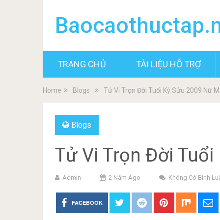
Baocaothuctap.
TRANG CHỦ
TÀI LIỆU HỖ TRỢ
Home
Blogs
Tử Vi Trọn Đời Tuổi Kỷ Sửu 2009 Nữ 
Blogs
Tử Vi Trọn Đời Tuổ
Admin
2 Năm Ago
Không Có Bình Lu
FACEBOOK