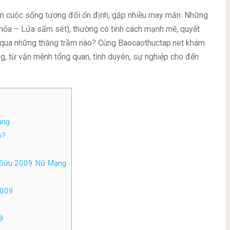
án cuộc sống tương đối ổn định, gặp nhiều may mắn. Những
hỏa – Lửa sấm sét), thường có tính cách mạnh mẽ, quyết
i qua những thăng trầm nào? Cùng Baocaothuctap.net khám
ạng, từ vận mệnh tổng quan, tình duyên, sự nghiệp cho đến
ạng
o?
 Sửu 2009 Nữ Mạng
2009
9