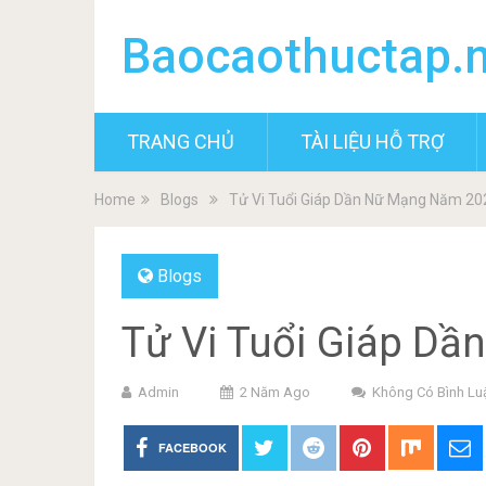
Baocaothuctap.
TRANG CHỦ
TÀI LIỆU HỖ TRỢ
Home
Blogs
Tử Vi Tuổi Giáp Dần Nữ Mạng Năm 20
Blogs
Tử Vi Tuổi Giáp D
Admin
2 Năm Ago
Không Có Bình Lu
FACEBOOK