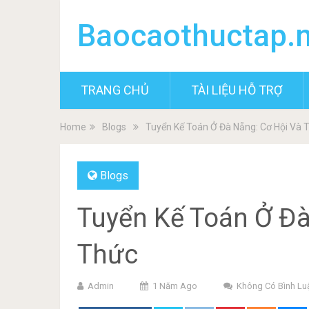
Baocaothuctap.
TRANG CHỦ
TÀI LIỆU HỖ TRỢ
Home
Blogs
Tuyển Kế Toán Ở Đà Nẵng: Cơ Hội Và
Blogs
Tuyển Kế Toán Ở Đà
Thức
Admin
1 Năm Ago
Không Có Bình Lu