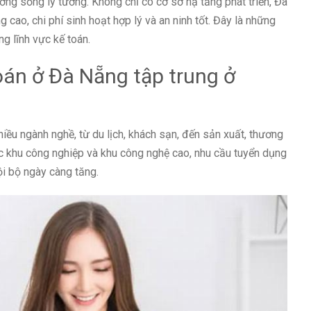
ng sống lý tưởng. Không chỉ có cơ sở hạ tầng phát triển, Đà
cao, chi phí sinh hoạt hợp lý và an ninh tốt. Đây là những
ng lĩnh vực kế toán.
oán ở Đà Nẵng tập trung ở
hiều ngành nghề, từ du lịch, khách sạn, đến sản xuất, thương
các khu công nghiệp và khu công nghệ cao, nhu cầu tuyển dụng
ội bộ ngày càng tăng.