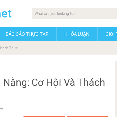
net
BÁO CÁO THỰC TẬP
KHÓA LUẬN
GIỚI 
 Thách Thức
 Nẵng: Cơ Hội Và Thách
ận