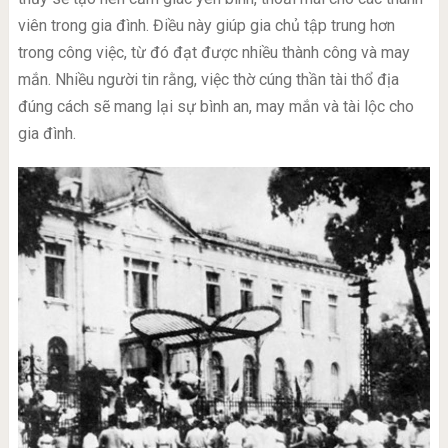
viên trong gia đình. Điều này giúp gia chủ tập trung hơn
trong công việc, từ đó đạt được nhiều thành công và may
mắn. Nhiều người tin rằng, việc thờ cúng thần tài thổ địa
đúng cách sẽ mang lại sự bình an, may mắn và tài lộc cho
gia đình.