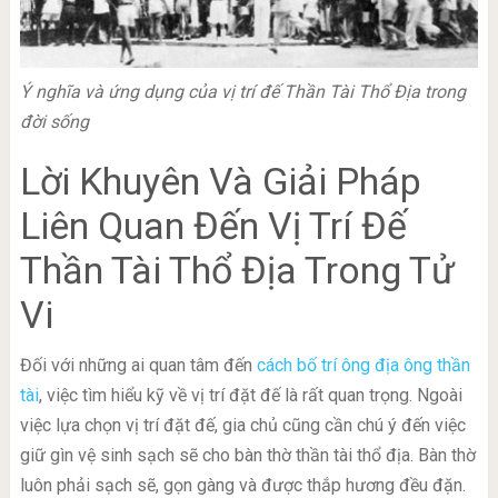
Ý nghĩa và ứng dụng của vị trí đế Thần Tài Thổ Địa trong
đời sống
Lời Khuyên Và Giải Pháp
Liên Quan Đến Vị Trí Đế
Thần Tài Thổ Địa Trong Tử
Vi
Đối với những ai quan tâm đến
cách bố trí ông địa ông thần
tài
, việc tìm hiểu kỹ về vị trí đặt đế là rất quan trọng. Ngoài
việc lựa chọn vị trí đặt đế, gia chủ cũng cần chú ý đến việc
giữ gìn vệ sinh sạch sẽ cho bàn thờ thần tài thổ địa. Bàn thờ
luôn phải sạch sẽ, gọn gàng và được thắp hương đều đặn.