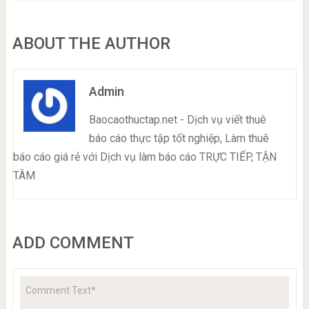
ABOUT THE AUTHOR
Admin
Baocaothuctap.net - Dịch vụ viết thuê
báo cáo thực tập tốt nghiệp, Làm thuê
báo cáo giá rẻ với Dịch vụ làm báo cáo TRỰC TIẾP, TẬN
TÂM
ADD COMMENT