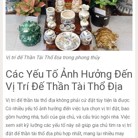
Vị trí đế Thần Tài Thổ Địa trong phong thủy
Các Yếu Tố Ảnh Hưởng Đến
Vị Trí Đế Thần Tài Thổ Địa
Vị trí đế thần tài thổ địa không phải cứ đặt tùy tiện là được.
Có nhiều yếu tố ảnh hưởng đến việc lựa chọn vị trí đặt, bao
gồm hướng nhà, tuổi của gia chủ, và cấu trúc ngôi nhà. Việc
xem xét kỹ lưỡng các yếu tố này sẽ giúp gia chủ tìm ra vị trí
đặt đế thần tài thổ địa phù hợp nhất, mang lại nhiều may