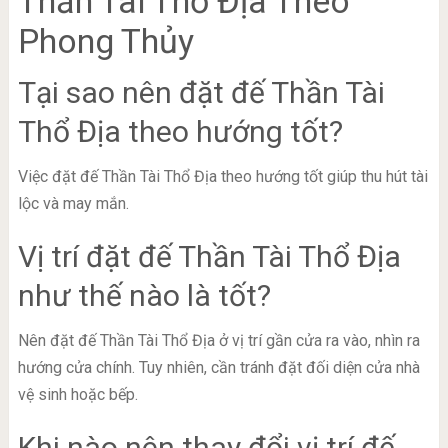
Thần Tài Thổ Địa Theo
Phong Thủy
Tại sao nên đặt đế Thần Tài
Thổ Địa theo hướng tốt?
Việc đặt đế Thần Tài Thổ Địa theo hướng tốt giúp thu hút tài
lộc và may mắn.
Vị trí đặt đế Thần Tài Thổ Địa
như thế nào là tốt?
Nên đặt đế Thần Tài Thổ Địa ở vị trí gần cửa ra vào, nhìn ra
hướng cửa chính. Tuy nhiên, cần tránh đặt đối diện cửa nhà
vệ sinh hoặc bếp.
Khi nào nên thay đổi vị trí đế