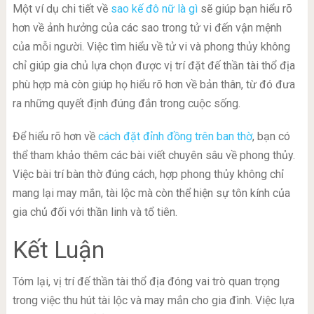
Một ví dụ chi tiết về
sao kế đô nữ là gì
sẽ giúp bạn hiểu rõ
hơn về ảnh hưởng của các sao trong tử vi đến vận mệnh
của mỗi người. Việc tìm hiểu về tử vi và phong thủy không
chỉ giúp gia chủ lựa chọn được vị trí đặt đế thần tài thổ địa
phù hợp mà còn giúp họ hiểu rõ hơn về bản thân, từ đó đưa
ra những quyết định đúng đắn trong cuộc sống.
Để hiểu rõ hơn về
cách đặt đỉnh đồng trên ban thờ
, bạn có
thể tham khảo thêm các bài viết chuyên sâu về phong thủy.
Việc bài trí bàn thờ đúng cách, hợp phong thủy không chỉ
mang lại may mắn, tài lộc mà còn thể hiện sự tôn kính của
gia chủ đối với thần linh và tổ tiên.
Kết Luận
Tóm lại, vị trí đế thần tài thổ địa đóng vai trò quan trọng
trong việc thu hút tài lộc và may mắn cho gia đình. Việc lựa