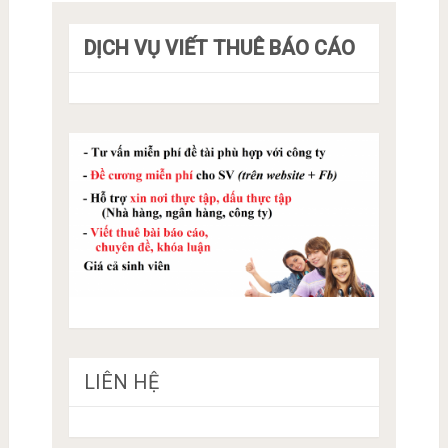
DỊCH VỤ VIẾT THUÊ BÁO CÁO
LIÊN HỆ