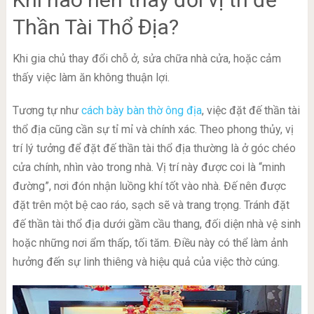
Thần Tài Thổ Địa?
Khi gia chủ thay đổi chỗ ở, sửa chữa nhà cửa, hoặc cảm
thấy việc làm ăn không thuận lợi.
Tương tự như
cách bày bàn thờ ông địa
, việc đặt đế thần tài
thổ địa cũng cần sự tỉ mỉ và chính xác. Theo phong thủy, vị
trí lý tưởng để đặt đế thần tài thổ địa thường là ở góc chéo
cửa chính, nhìn vào trong nhà. Vị trí này được coi là “minh
đường”, nơi đón nhận luồng khí tốt vào nhà. Đế nên được
đặt trên một bệ cao ráo, sạch sẽ và trang trọng. Tránh đặt
đế thần tài thổ địa dưới gầm cầu thang, đối diện nhà vệ sinh
hoặc những nơi ẩm thấp, tối tăm. Điều này có thể làm ảnh
hưởng đến sự linh thiêng và hiệu quả của việc thờ cúng.