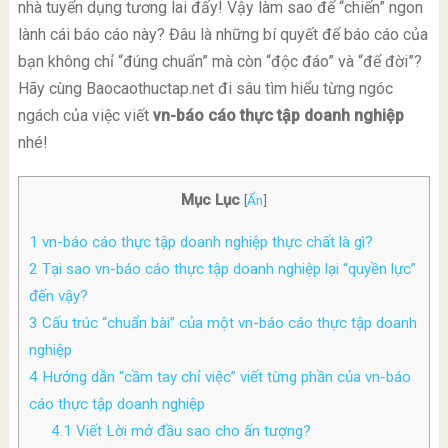
nhà tuyển dụng tương lai đấy! Vậy làm sao để “chiến” ngon
lành cái báo cáo này? Đâu là những bí quyết để báo cáo của
bạn không chỉ “đúng chuẩn” mà còn “độc đáo” và “để đời”?
Hãy cùng Baocaothuctap.net đi sâu tìm hiểu từng ngóc
ngách của việc viết
vn-báo cáo thực tập doanh nghiệp
nhé!
Mục Lục
[
Ẩn
]
1
vn-báo cáo thực tập doanh nghiệp thực chất là gì?
2
Tại sao vn-báo cáo thực tập doanh nghiệp lại “quyền lực”
đến vậy?
3
Cấu trúc “chuẩn bài” của một vn-báo cáo thực tập doanh
nghiệp
4
Hướng dẫn “cầm tay chỉ việc” viết từng phần của vn-báo
cáo thực tập doanh nghiệp
4.1
Viết Lời mở đầu sao cho ấn tượng?