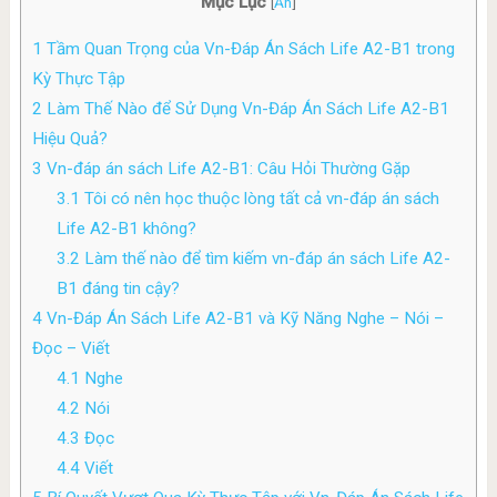
Mục Lục
[
Ẩn
]
1
Tầm Quan Trọng của Vn-Đáp Án Sách Life A2-B1 trong
Kỳ Thực Tập
2
Làm Thế Nào để Sử Dụng Vn-Đáp Án Sách Life A2-B1
Hiệu Quả?
3
Vn-đáp án sách Life A2-B1: Câu Hỏi Thường Gặp
3.1
Tôi có nên học thuộc lòng tất cả vn-đáp án sách
Life A2-B1 không?
3.2
Làm thế nào để tìm kiếm vn-đáp án sách Life A2-
B1 đáng tin cậy?
4
Vn-Đáp Án Sách Life A2-B1 và Kỹ Năng Nghe – Nói –
Đọc – Viết
4.1
Nghe
4.2
Nói
4.3
Đọc
4.4
Viết