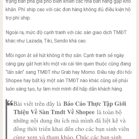
trạng bán phá giá phổ biến khiến các nhà bán hàng gặp khó
khăn. Phí ship cao với các đơn hàng không đủ điều kiện hỗ
trợ phí ship.
Ngoài ra, mức độ cạnh tranh với các sàn giao dịch TMĐT
khác như Lazada, Tiki, Sendo khá cao.
Mồi ngon ắt sẽ hút không ít thợ săn. Cạnh tranh sẽ ngày
càng gay gắt hơn khi một vài cái tên quen thuộc cũng đang
“lấn sân” sang TMĐT như Grab hay Momo. Điều này đòi hỏi
Shopee hay bất kỳ một sàn TMĐT nào khác cũng sẽ phải
luôn sáng tạo, tự làm mới mình để hấp dẫn khách hàng.
Báo Cáo Thực Tập Giới
Bài viết trên đây là
Thiệu Về Sàn Tmdt Về Shopee
là toàn bộ
những nội dung ữu ích mà mình đã liệt kê và
đồng thời triển khai đến cho các bạn sinh viên
cùng xem và tham khảo. Chúc các bạn sinh