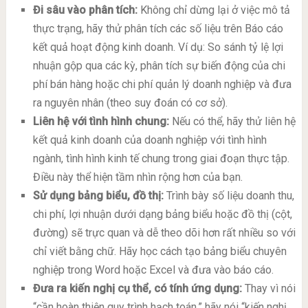
Đi sâu vào phân tích:
Không chỉ dừng lại ở việc mô tả
thực trạng, hãy thử phân tích các số liệu trên Báo cáo
kết quả hoạt động kinh doanh. Ví dụ: So sánh tỷ lệ lợi
nhuận gộp qua các kỳ, phân tích sự biến động của chi
phí bán hàng hoặc chi phí quản lý doanh nghiệp và đưa
ra nguyên nhân (theo suy đoán có cơ sở).
Liên hệ với tình hình chung:
Nếu có thể, hãy thử liên hệ
kết quả kinh doanh của doanh nghiệp với tình hình
ngành, tình hình kinh tế chung trong giai đoạn thực tập.
Điều này thể hiện tầm nhìn rộng hơn của bạn.
Sử dụng bảng biểu, đồ thị:
Trình bày số liệu doanh thu,
chi phí, lợi nhuận dưới dạng bảng biểu hoặc đồ thị (cột,
đường) sẽ trực quan và dễ theo dõi hơn rất nhiều so với
chỉ viết bằng chữ. Hãy học cách tạo bảng biểu chuyên
nghiệp trong Word hoặc Excel và đưa vào báo cáo.
Đưa ra kiến nghị cụ thể, có tính ứng dụng:
Thay vì nói
“cần hoàn thiện quy trình hạch toán,” hãy nói “kiến nghị