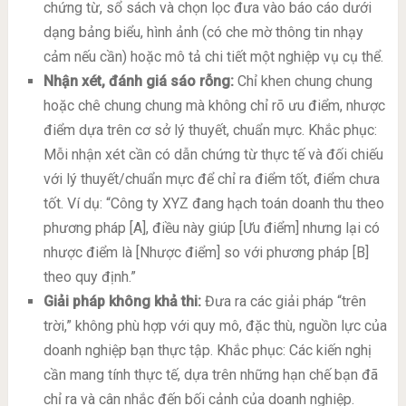
chứng từ, sổ sách và chọn lọc đưa vào báo cáo dưới
dạng bảng biểu, hình ảnh (có che mờ thông tin nhạy
cảm nếu cần) hoặc mô tả chi tiết một nghiệp vụ cụ thể.
Nhận xét, đánh giá sáo rỗng:
Chỉ khen chung chung
hoặc chê chung chung mà không chỉ rõ ưu điểm, nhược
điểm dựa trên cơ sở lý thuyết, chuẩn mực. Khắc phục:
Mỗi nhận xét cần có dẫn chứng từ thực tế và đối chiếu
với lý thuyết/chuẩn mực để chỉ ra điểm tốt, điểm chưa
tốt. Ví dụ: “Công ty XYZ đang hạch toán doanh thu theo
phương pháp [A], điều này giúp [Ưu điểm] nhưng lại có
nhược điểm là [Nhược điểm] so với phương pháp [B]
theo quy định.”
Giải pháp không khả thi:
Đưa ra các giải pháp “trên
trời,” không phù hợp với quy mô, đặc thù, nguồn lực của
doanh nghiệp bạn thực tập. Khắc phục: Các kiến nghị
cần mang tính thực tế, dựa trên những hạn chế bạn đã
chỉ ra và cân nhắc đến bối cảnh của doanh nghiệp.