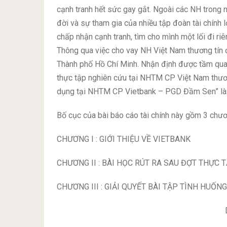
cạnh tranh hết sức gay gắt. Ngoài các NH trong 
đời và sự tham gia của nhiều tập đoàn tài chính
chấp nhận cạnh tranh, tìm cho mình một lối đi ri
Thông qua việc cho vay NH Việt Nam thương tín 
Thành phố Hồ Chí Minh. Nhận định được tầm quan
thực tập nghiên cứu tại NHTM CP Việt Nam thươn
dụng tại NHTM CP Vietbank – PGD Đầm Sen” là thí
Bố cục của bài báo cáo tài chính này gồm 3 chươ
CHƯƠNG I : GIỚI THIỆU VỀ VIETBANK
CHƯƠNG II : BÀI HỌC RÚT RA SAU ĐỢT THỰC 
CHƯƠNG III : GIẢI QUYẾT BÀI TẬP TÌNH HUỐNG