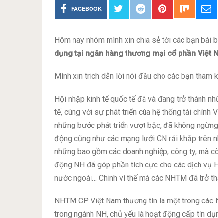
FACEBOOK
Hôm nay nhóm mình xin chia sẻ tới các bạn bài bá
dụng tại ngân hàng thương mại cổ phần Việt 
Mình xin trích dẫn lời nói đầu cho các bạn tham 
Hội nhập kinh tế quốc tế đã và đang trở thành nhữ
tế, cùng với sự phát triển cùa hệ thống tài chín
những bước phát triển vượt bậc, đã không ngừng 
động cũng như các mạng lưới CN rải khắp trên 
những bao gồm các doanh nghiệp, công ty, mà cò
động NH đã góp phần tích cực cho các dịch vụ HĐ
nước ngoài… Chính vì thế mà các NHTM đã trở th
NHTM CP Việt Nam thương tín là một trong các NH
trong ngành NH, chủ yếu là hoạt động cấp tín dụn