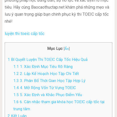
phương pháp học đúng đắn, sự nỗ lực và xác định rõ mục
tiêu. Hãy cùng Baocaothuctap.net khám phá những mẹo và
lưu ý quan trọng giúp bạn chinh phục kỳ thi TOEIC cấp tốc
nhé!
luyện thi toeic cấp tốc
Mục Lục
[
Ẩn
]
1
Bí Quyết Luyện Thi TOEIC Cấp Tốc Hiệu Quả
1.1
1. Xác Định Mục Tiêu Rõ Ràng
1.2
2. Lập Kế Hoạch Học Tập Chi Tiết
1.3
3. Phân Bổ Thời Gian Học Tập Hợp Lý
1.4
4. Mở Rộng Vốn Từ Vựng TOEIC
1.5
5. Xác Định và Khắc Phục Điểm Yếu
1.6
6. Cân nhắc tham gia khóa học TOEIC cấp tốc tại
trung tâm
2
Kết Luận