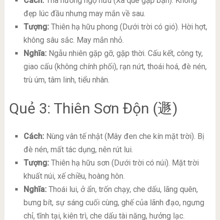
Cách:
Tha hương ngộ hữu (Xa quê gặp bạn). Không
đẹp lúc đầu nhưng may mắn về sau.
Tượng:
Thiên hạ hữu phong (Dưới trời có gió). Hời hợt,
không sâu sắc. May mắn nhỏ.
Nghĩa:
Ngẫu nhiên gặp gỡ, gặp thời. Cấu kết, công ty,
giao cấu (không chính phối), rạn nứt, thoái hoá, đè nén,
trù úm, tâm linh, tiểu nhân.
Quẻ 3: Thiên Sơn Độn (遯)
Cách:
Nùng vân tế nhật (Mây đen che kín mặt trời). Bị
đè nén, mất tác dụng, nên rút lui.
Tượng:
Thiên hạ hữu sơn (Dưới trời có núi). Mặt trời
khuất núi, xế chiều, hoàng hôn.
Nghĩa:
Thoái lui, ở ẩn, trốn chạy, che dấu, lãng quên,
bưng bít, sự sáng cuối cùng, ghế của lãnh đạo, ngưng
chỉ, tĩnh tại, kiên trì, che dấu tài năng, hưởng lạc.