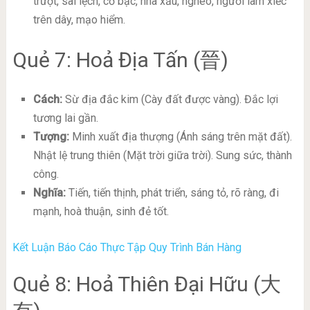
trượt, sai lệch, cờ bạc, nhà xấu, nghèo, người làm xiếc
trên dây, mạo hiểm.
Quẻ 7: Hoả Địa Tấn (晉)
Cách:
Sừ địa đắc kim (Cày đất được vàng). Đắc lợi
tương lai gần.
Tượng:
Minh xuất địa thượng (Ánh sáng trên mặt đất).
Nhật lệ trung thiên (Mặt trời giữa trời). Sung sức, thành
công.
Nghĩa:
Tiến, tiến thịnh, phát triển, sáng tỏ, rõ ràng, đi
mạnh, hoà thuận, sinh đẻ tốt.
Kết Luận Báo Cáo Thực Tập Quy Trình Bán Hàng
Quẻ 8: Hoả Thiên Đại Hữu (大