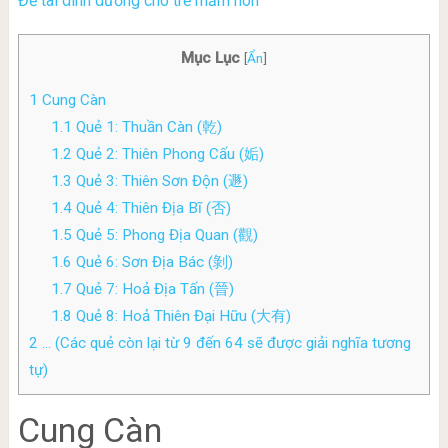
Đề tài dinh dưỡng cho trẻ mầm non
Mục Lục
[
Ẩn
]
1
Cung Càn
1.1
Quẻ 1: Thuần Càn (乾)
1.2
Quẻ 2: Thiên Phong Cấu (姤)
1.3
Quẻ 3: Thiên Sơn Độn (遯)
1.4
Quẻ 4: Thiên Địa Bĩ (否)
1.5
Quẻ 5: Phong Địa Quan (觀)
1.6
Quẻ 6: Sơn Địa Bác (剝)
1.7
Quẻ 7: Hoả Địa Tấn (晉)
1.8
Quẻ 8: Hoả Thiên Đại Hữu (大有)
2
… (Các quẻ còn lại từ 9 đến 64 sẽ được giải nghĩa tương
tự)
Cung Càn