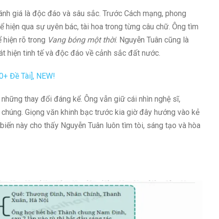
nh giá là độc đáo và sâu sắc. Trước Cách mạng, phong
 hiện qua sự uyên bác, tài hoa trong từng câu chữ. Ông tìm
 hiện rõ trong
Vang bóng một thời
. Nguyễn Tuân cũng là
át hiện tinh tế và độc đáo về cảnh sắc đất nước.
+ Đề Tài], NEW!
hững thay đổi đáng kể. Ông vẫn giữ cái nhìn nghệ sĩ,
i chúng. Giọng văn khinh bạc trước kia giờ đây hướng vào kẻ
biến này cho thấy Nguyễn Tuân luôn tìm tòi, sáng tạo và hòa