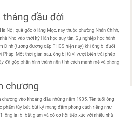
 tháng đầu đời
Hà Nội, quê gốc ở làng Mọc, nay thuộc phường Nhân Chính,
 nhà Nho vào thời kỳ Hán học suy tàn. Sự nghiệp học hành
m Định (tương đương cấp THCS hiện nay) khi ông bị đuổi
 Pháp. Một thời gian sau, ông bị tù vì vượt biên trái phép
 này đã góp phần hình thành nên tính cách mạnh mẽ và phong
ăn chương
ăn chương vào khoảng đầu những năm 1935. Tên tuổi ông
ác phẩm tùy bút, bút ký mang đậm phong cách riêng như
, ông lại bị bắt giam và có cơ hội tiếp xúc với nhiều nhà