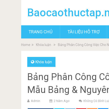
Baocaothuctap.
TRANG CHỦ
TÀI LIỆU HỖ TRỢ
Home
Khóa luận
Bảng Phân Công Công Việc Cho N
Khóa luận
Bảng Phân Công Cô
Mẫu Bảng & Nguyên
Admin
2 Năm Ago
Không Có Bình Lu